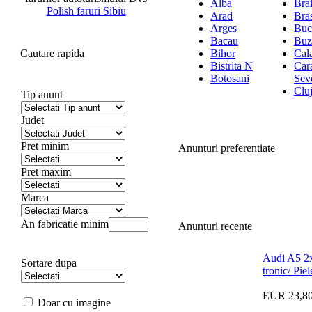
Alba
Brai
Polish faruri Sibiu
Arad
Bra
Arges
Buc
Bacau
Buz
Cautare rapida
Bihor
Cala
Bistrita N
Car
Botosani
Sev
Clu
Tip anunt
Judet
Pret minim
Anunturi preferentiate
Pret maxim
Marca
An fabricatie minim
Anunturi recente
Audi A5 2x
Sortare dupa
tronic/ Pie
EUR 23,8
Doar cu imagine