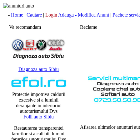
-
Home
|
Cautare
|
Login
Adauga - Modifica Anunt
|
Pachete servici
Va recomandam
Reclame
Diagnoza auto Sibiu
Protectie impotriva caldurii
excesive si a luminii
deranjante in interioriul
autoturismului Dvs
Folii auto Sibiu
Afisarea ultimelor anunturi aut
Restaurarea transparentei
farurilor si a calitatii luminii
farurilor autoturismului Dvs